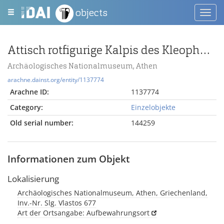
objects
Toggl
navig
Attisch rotfigurige Kalpis des Kleophon mit Hochzeitsszene
Archäologisches Nationalmuseum, Athen
arachne.dainst.org/entity/1137774
Arachne ID:
1137774
Category:
Einzelobjekte
Old serial number:
144259
Informationen zum Objekt
Lokalisierung
Archäologisches Nationalmuseum, Athen, Griechenland,
Inv.-Nr. Slg. Vlastos 677
Art der Ortsangabe: Aufbewahrungsort