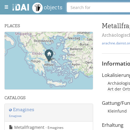
objects
Metallfr
PLACES
Archäologis
+
arachne.dainst.o
−
Informati
Lokalisierun
Archäologi
Leaflet
| Maps and Data ©
OpenStreetMap
.
Art der Or
CATALOGS
Gattung/Fun
Emagines
Kleinfund
Emagines
Erhaltung
Metallfragment
- Emagines