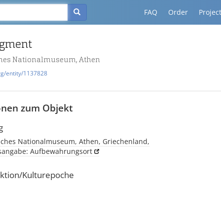
FAQ
Order
Projec
agment
ches Nationalmuseum, Athen
rg/entity/1137828
onen zum Objekt
g
sches Nationalmuseum, Athen, Griechenland,
tsangabe: Aufbewahrungsort
ktion/Kulturepoche