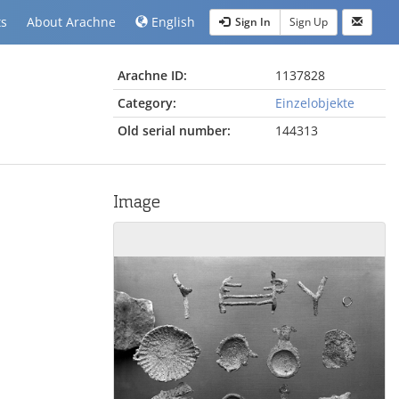
ts
About Arachne
English
Sign In
Sign Up
Arachne ID:
1137828
Category:
Einzelobjekte
Old serial number:
144313
Image