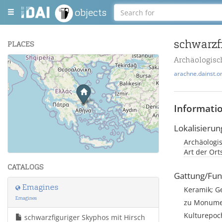
objects
schwarzf
PLACES
Archäologis
+
arachne.dainst.o
−
Informati
Lokalisierun
Archäologi
Leaflet
| Maps and Data ©
OpenStreetMap
.
Art der Or
CATALOGS
Gattung/Fun
Emagines
Keramik; G
Emagines
zu Monumen
Kulturepoch
schwarzfiguriger Skyphos mit Hirsch