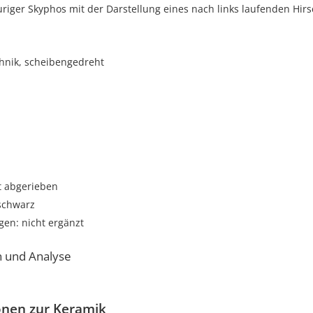
riger Skyphos mit der Darstellung eines nach links laufenden Hir
hnik, scheibengedreht
t abgerieben
 schwarz
gen: nicht ergänzt
n und Analyse
onen zur Keramik