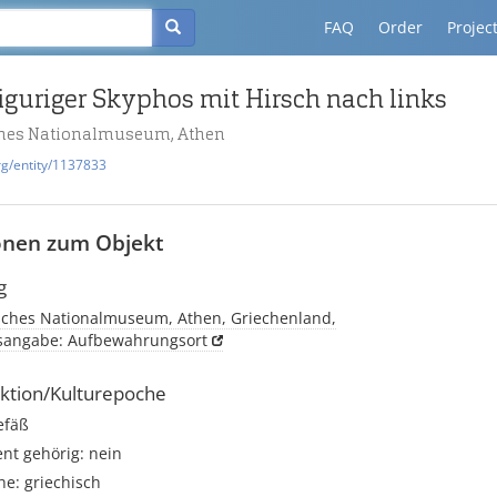
FAQ
Order
Projec
iguriger Skyphos mit Hirsch nach links
ches Nationalmuseum, Athen
rg/entity/1137833
onen zum Objekt
g
sches Nationalmuseum, Athen, Griechenland,
tsangabe: Aufbewahrungsort
ktion/Kulturepoche
efäß
t gehörig: nein
e: griechisch