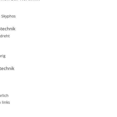
Skyphos
stechnik
dreht
rig
technik
ürlich
 links