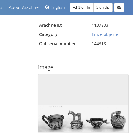
ts
About Arachne
English
Sign In
Sign Up
Arachne ID:
1137833
Category:
Einzelobjekte
Old serial number:
144318
Image