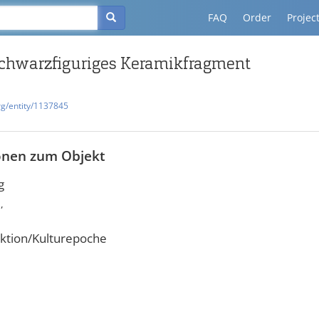
FAQ
Order
Projec
schwarzfiguriges Keramikfragment
rg/entity/1137845
onen zum Objekt
g
,
ktion/Kulturepoche