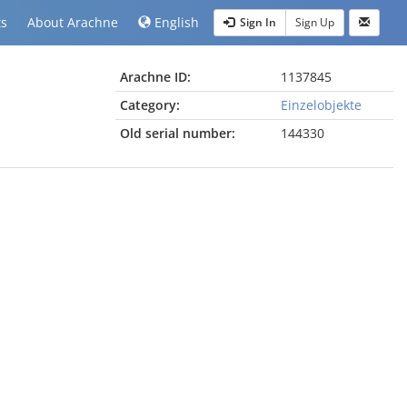
ts
About Arachne
English
Sign In
Sign Up
Arachne ID:
1137845
Category:
Einzelobjekte
Old serial number:
144330