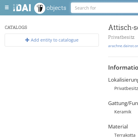
objects
Attisch-
CATALOGS
Privatbesitz
Add entity to catalogue
arachne.dainst.o
Informati
Lokalisierun
Privatbesitz
Gattung/Fun
Keramik
Material
Terrakotta