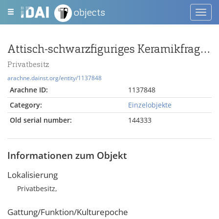
objects
Toggl
navig
Attisch-schwarzfiguriges Keramikfragment
Privatbesitz
arachne.dainst.org/entity/1137848
Arachne ID:
1137848
Category:
Einzelobjekte
Old serial number:
144333
Informationen zum Objekt
Lokalisierung
Privatbesitz,
Gattung/Funktion/Kulturepoche