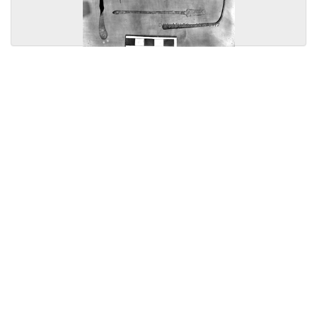
Licensed under
Creative Commons
|
Imprint
|
Privacy
| Report bugs to