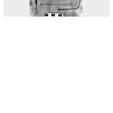
Licensed under
Creative Commons
|
Imprint
|
Privacy
| Report bugs to