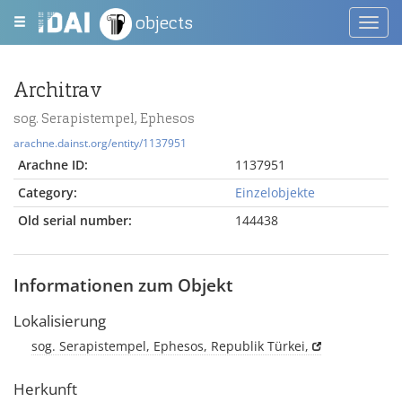
objects
Toggl
navig
Architrav
sog. Serapistempel, Ephesos
arachne.dainst.org/entity/1137951
Arachne ID:
1137951
Category:
Einzelobjekte
Old serial number:
144438
Informationen zum Objekt
Lokalisierung
sog. Serapistempel, Ephesos, Republik Türkei,
Herkunft