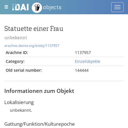
objects
Toggl
navig
Statuette einer Frau
unbekannt
arachne.dainst.org/entity/1137957
Arachne ID:
1137957
Category:
Einzelobjekte
Old serial number:
144444
Informationen zum Objekt
Lokalisierung
unbekannt,
Gattung/Funktion/Kulturepoche