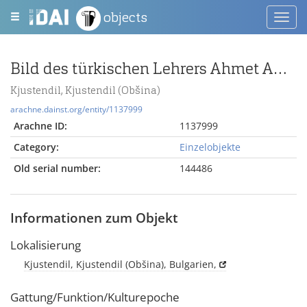
objects
Toggl
navig
Bild des türkischen Lehrers Ahmet Ayvazof
Kjustendil, Kjustendil (Obšina)
arachne.dainst.org/entity/1137999
Arachne ID:
1137999
Category:
Einzelobjekte
Old serial number:
144486
Informationen zum Objekt
Lokalisierung
Kjustendil, Kjustendil (Obšina), Bulgarien,
Gattung/Funktion/Kulturepoche