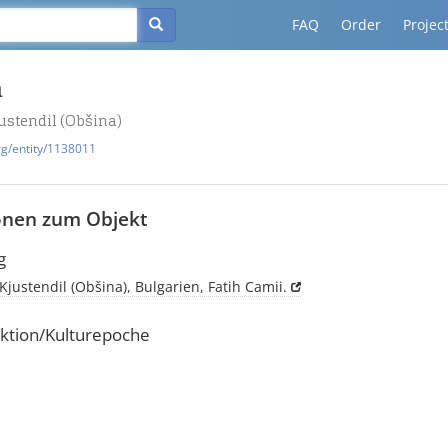
FAQ
Order
Projec
n
justendil (Obšina)
rg/entity/1138011
onen zum Objekt
g
 Kjustendil (Obšina), Bulgarien, Fatih Camii.
ktion/Kulturepoche