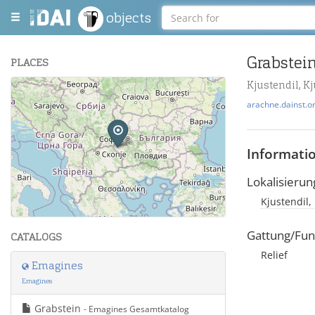
objects
Grabstei
PLACES
Kjustendil, K
+
arachne.dainst.o
−
Informati
Lokalisierun
Kjustendil,
Leaflet
| Maps and Data ©
OpenStreetMap
.
Gattung/Fun
CATALOGS
Relief
Emagines
Emagines
Grabstein
- Emagines Gesamtkatalog