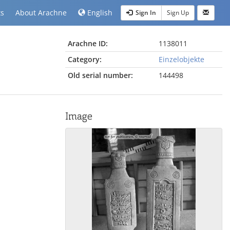
ts
About Arachne
English
Sign In
Sign Up
Arachne ID:
1138011
Category:
Einzelobjekte
Old serial number:
144498
Image