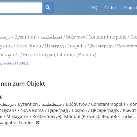
FAQ
Order
Projec
yzanz / Nova Roma / Царьгра́д / Cospoli / Цѣсарьградъ / Κωνσταντι
iklagarðr / Kostantiniyye), Istanbul (Provinz)
rg/entity/1138020
onen zum Objekt
g
 Byzanz / Nova Roma / Царьгра́д / Cospoli / Цѣсарьградъ / Κωνσ
 / Miklagarðr / Kostantiniyye), Istanbul (Provinz), Republik Türkei,
tsangabe: Fundort