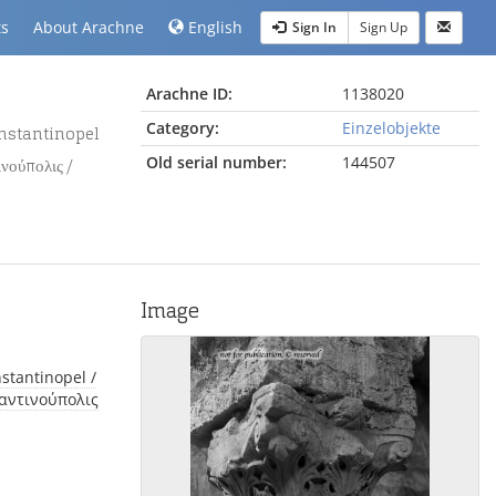
ts
About Arachne
English
Sign In
Sign Up
Arachne ID:
1138020
Category:
Einzelobjekte
Old serial number:
144507
νούπολις /
Image
ταντινούπολις