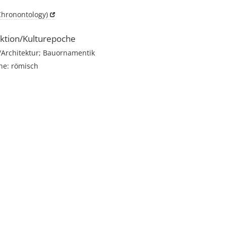
Chronontology)
ktion/Kulturepoche
rchitektur; Bauornamentik
he: römisch