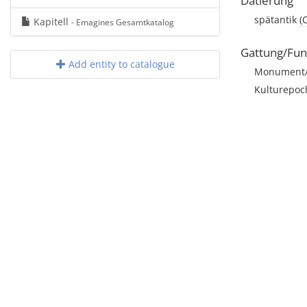
Datierung
spätantik
(
Kapitell
- Emagines Gesamtkatalog
Gattung/Fun
Add entity to catalogue
Monument/A
Kulturepoc