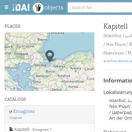
objects
Kapitell
PLACES
Istanbul, (درسعادت / Byzantion / قسطنطينيه / Βυζάντιον / Constantinopolis / Konstantinopel
+
/ Νέα Ῥώμη / B
−
Царьградъ / M
arachne.dainst.o
Informati
Leaflet
| Maps and Data ©
OpenStreetMap
.
Lokalisierun
CATALOGS
Istanbul, (درسعادت / Byzantion / قسطنطينيه / Βυζάντιον / Constantinopolis / Konstantinopel /
Νέα Ῥώμη /
Emagines
/ Царьградъ
Art der Or
Emagines
Kapitell
- Emagines 1