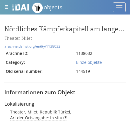
objects
Toggl
navig
Nördliches Kämpferkapitell am langen Gang
Theater, Milet
arachne.dainst.org/entity/1138032
Arachne ID:
1138032
Category:
Einzelobjekte
Old serial number:
144519
Informationen zum Objekt
Lokalisierung
Theater, Milet, Republik Türkei,
Art der Ortsangabe: in situ