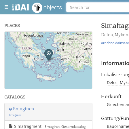
objects
Simafra
PLACES
Delos, Mykono
+
arachne.dainst.o
−
Informati
Lokalisierun
Delos, Myko
Leaflet
| Maps and Data ©
OpenStreetMap
.
Herkunft
CATALOGS
Griechenla
Emagines
Emagines
Gattung/Fun
Simafragment
Bauorname
- Emagines Gesamtkatalog