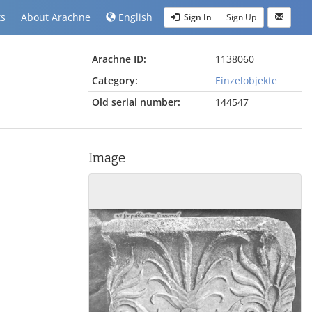
ts
About Arachne
English
Sign In
Sign Up
Arachne ID:
1138060
Category:
Einzelobjekte
Old serial number:
144547
Image