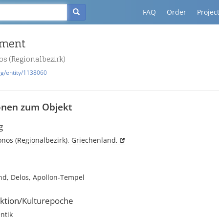
FAQ
Order
Projec
gment
s (Regionalbezirk)
rg/entity/1138060
onen zum Objekt
g
nos (Regionalbezirk), Griechenland,
nd, Delos, Apollon-Tempel
ktion/Kulturepoche
ntik