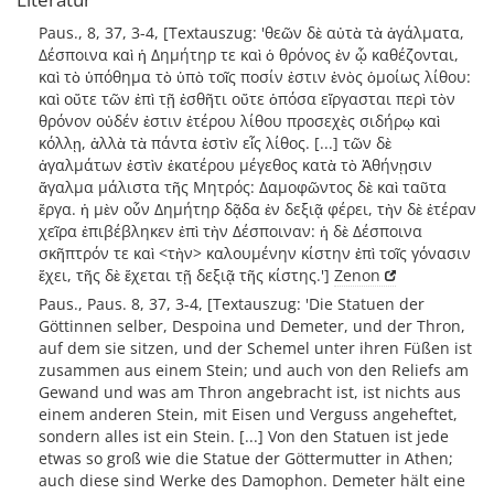
Paus., 8, 37, 3-4, [Textauszug: 'θεῶν δὲ αὐτὰ τὰ ἀγάλματα,
Δέσποινα καὶ ἡ Δημήτηρ τε καὶ ὁ θρόνος ἐν ᾧ καθέζονται,
καὶ τὸ ὑπόθημα τὸ ὑπὸ τοῖς ποσίν ἐστιν ἑνὸς ὁμοίως λίθου:
καὶ οὔτε τῶν ἐπὶ τῇ ἐσθῆτι οὔτε ὁπόσα εἴργασται περὶ τὸν
θρόνον οὐδέν ἐστιν ἑτέρου λίθου προσεχὲς σιδήρῳ καὶ
κόλλῃ, ἀλλὰ τὰ πάντα ἐστὶν εἷς λίθος. [...] τῶν δὲ
ἀγαλμάτων ἐστὶν ἑκατέρου μέγεθος κατὰ τὸ Ἀθήνῃσιν
ἄγαλμα μάλιστα τῆς Μητρός: Δαμοφῶντος δὲ καὶ ταῦτα
ἔργα. ἡ μὲν οὖν Δημήτηρ δᾷδα ἐν δεξιᾷ φέρει, τὴν δὲ ἑτέραν
χεῖρα ἐπιβέβληκεν ἐπὶ τὴν Δέσποιναν: ἡ δὲ Δέσποινα
σκῆπτρόν τε καὶ <τὴν> καλουμένην κίστην ἐπὶ τοῖς γόνασιν
ἔχει, τῆς δὲ ἔχεται τῇ δεξιᾷ τῆς κίστης.']
Zenon
Paus., Paus. 8, 37, 3-4, [Textauszug: 'Die Statuen der
Göttinnen selber, Despoina und Demeter, und der Thron,
auf dem sie sitzen, und der Schemel unter ihren Füßen ist
zusammen aus einem Stein; und auch von den Reliefs am
Gewand und was am Thron angebracht ist, ist nichts aus
einem anderen Stein, mit Eisen und Verguss angeheftet,
sondern alles ist ein Stein. [...] Von den Statuen ist jede
etwas so groß wie die Statue der Göttermutter in Athen;
auch diese sind Werke des Damophon. Demeter hält eine