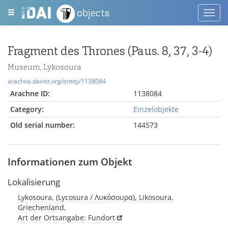
objects
Toggl
navig
Fragment des Thrones (Paus. 8, 37, 3-4)
Museum, Lykosoura
arachne.dainst.org/entity/1138084
Arachne ID:
1138084
Category:
Einzelobjekte
Old serial number:
144573
Informationen zum Objekt
Lokalisierung
Lykosoura, (Lycosura / Λυκόσουρα), Likosoura,
Griechenland,
Art der Ortsangabe: Fundort