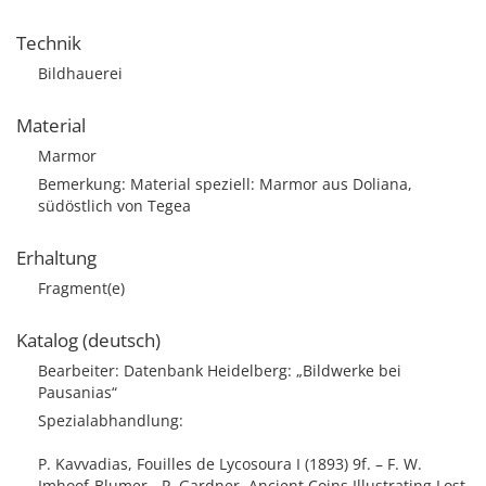
Technik
Bildhauerei
Material
Marmor
Bemerkung: Material speziell: Marmor aus Doliana,
südöstlich von Tegea
Erhaltung
Fragment(e)
Katalog (deutsch)
Bearbeiter: Datenbank Heidelberg: „Bildwerke bei
Pausanias“
Spezialabhandlung:
P. Kavvadias, Fouilles de Lycosoura I (1893) 9f. – F. W.
Imhoof-Blumer - P. Gardner, Ancient Coins Illustrating Lost