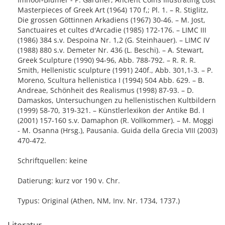
Masterpieces of Greek Art (1964) 170 f,; Pl. 1. – R. Stiglitz,
Die grossen Göttinnen Arkadiens (1967) 30-46. – M. Jost,
Sanctuaires et cultes d'Arcadie (1985) 172-176. – LIMC III
(1986) 384 s.v. Despoina Nr. 1,2 (G. Steinhauer). – LIMC IV
(1988) 880 s.v. Demeter Nr. 436 (L. Beschi). – A. Stewart,
Greek Sculpture (1990) 94-96, Abb. 788-792. – R. R. R.
Smith, Hellenistic sculpture (1991) 240f., Abb. 301,1-3. – P.
Moreno, Scultura hellenistica I (1994) 504 Abb. 629. – B.
Andreae, Schönheit des Realismus (1998) 87-93. – D.
Damaskos, Untersuchungen zu hellenistischen Kultbildern
(1999) 58-70, 319-321. – Künstlerlexikon der Antike Bd. I
(2001) 157-160 s.v. Damaphon (R. Vollkommer). – M. Moggi
- M. Osanna (Hrsg.), Pausania. Guida della Grecia VIII (2003)
470-472.
Schriftquellen: keine
Datierung: kurz vor 190 v. Chr.
Typus: Original (Athen, NM, Inv. Nr. 1734, 1737.)
Literatur