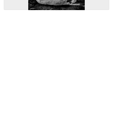
Licensed under
Creative Commons
|
Imprint
|
Privacy
| Report bugs to
idai.objects@dainst.de
v1.0.3 (build #485)