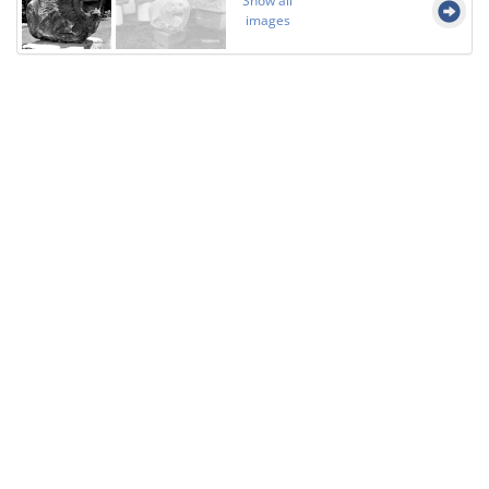
Show all
images
Licensed under
Creative Commons
|
Imprint
|
Privacy
| Report bugs to
idai.objects@dainst.de