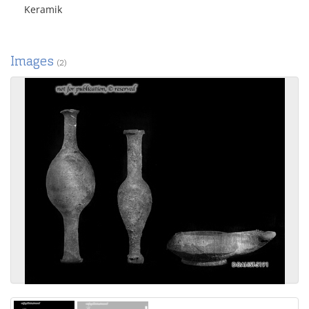
Keramik
Images
(2)