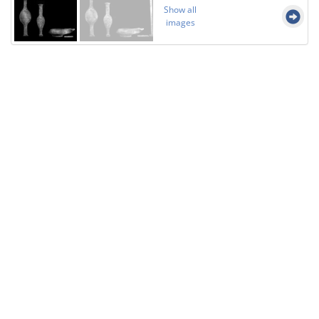
Show all
images
Licensed under
Creative Commons
|
Imprint
|
Privacy
| Report bugs to