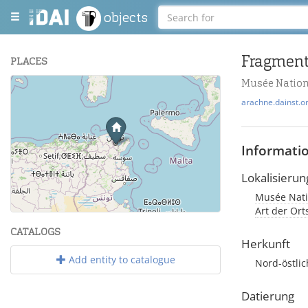
objects
Fragment
PLACES
Musée Nation
+
arachne.dainst.o
−
Informati
Lokalisierun
Musée Natio
Leaflet
| Maps and Data ©
OpenStreetMap
.
Art der Or
CATALOGS
Herkunft
Add entity to catalogue
Nord-östlic
Datierung