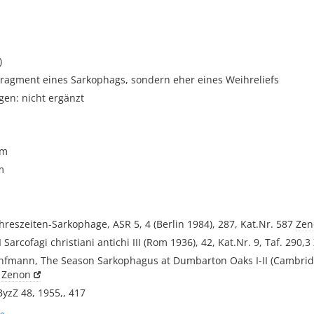
)
Fragment eines Sarkophags, sondern eher eines Weihreliefs
gen: nicht ergänzt
cm
m
ahreszeiten-Sarkophage, ASR 5, 4 (Berlin 1984), 287, Kat.Nr. 587
Zen
I Sarcofagi christiani antichi III (Rom 1936), 42, Kat.Nr. 9, Taf. 290,3
anfmann, The Season Sarkophagus at Dumbarton Oaks I-II (Cambrid
8
Zenon
 ByzZ 48, 1955,, 417