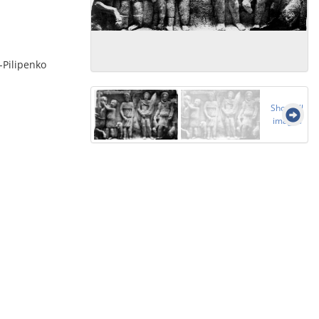
t-Pilipenko
Show all
images