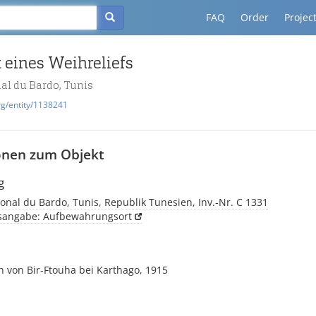
FAQ
Order
Projec
 eines Weihreliefs
al du Bardo, Tunis
rg/entity/1138241
onen zum Objekt
g
nal du Bardo, Tunis, Republik Tunesien, Inv.-Nr. C 1331
tsangabe: Aufbewahrungsort
h von Bir-Ftouha bei Karthago, 1915