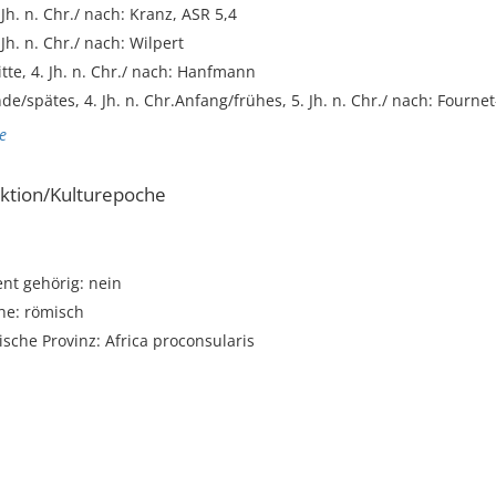
 Jh. n. Chr./ nach: Kranz, ASR 5,4
 Jh. n. Chr./ nach: Wilpert
itte, 4. Jh. n. Chr./ nach: Hanfmann
nde/spätes, 4. Jh. n. Chr.Anfang/frühes, 5. Jh. n. Chr./ nach: Fourne
e
ktion/Kulturepoche
t gehörig: nein
he: römisch
sche Provinz: Africa proconsularis
i