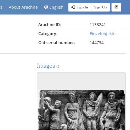
ts
About Arachne
English
Sign In
Sign Up
Arachne ID:
1138241
Category:
Einzelobjekte
Old serial number:
144734
Images
(2)