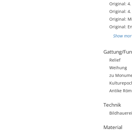
Original: 4.
Original: 4.
Original: M
Original: E
Show mor
Gattung/Fun
Relief
Weihung
zu Monumen
Kulturepoc
Antike Römi
Technik
Bildhauere
Material