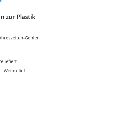
e
n zur Plastik
Jahreszeiten-Genien
reliefiert
r
Weihrelief