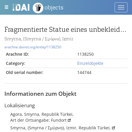
objects
Toggl
navig
Fragmentierte Statue eines unbekleideten Mannes
Smyrna, (Smyrna / Σμύρνα), Izmir
arachne.dainst.org/entity/1138250
Arachne ID:
1138250
Category:
Einzelobjekte
Old serial number:
144744
Informationen zum Objekt
Lokalisierung
Agora, Smyrna, Republik Türkei,
Art der Ortsangabe: Fundort
Smyrna, (Smyrna / Σμύρνα), Izmir, Republik Türkei,