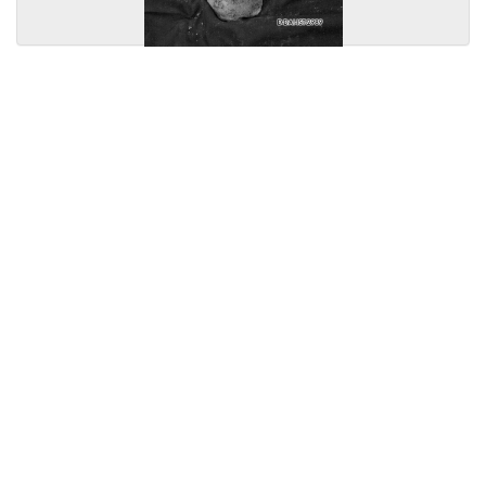
Licensed under
Creative Commons
|
Imprint
|
Privacy
| Report bugs to
idai.objects@dainst.de