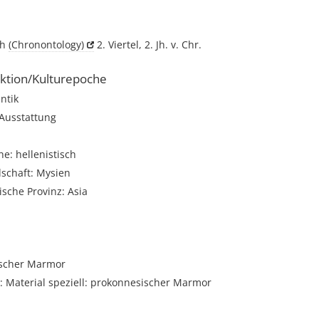
ch
(Chronontology)
2. Viertel, 2. Jh. v. Chr.
ktion/Kulturepoche
ntik
 Ausstattung
e: hellenistisch
dschaft: Mysien
sche Provinz: Asia
scher Marmor
 Material speziell: prokonnesischer Marmor