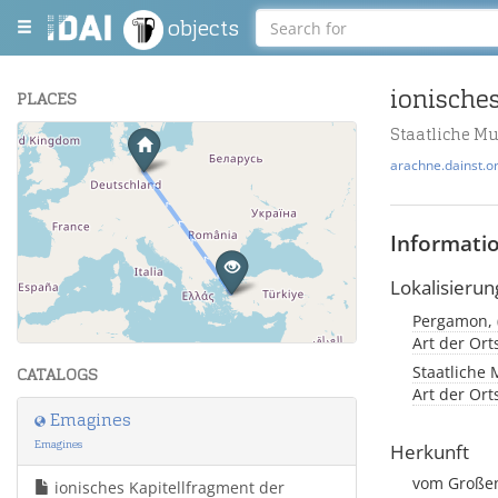
objects
PLACES
Staatliche M
+
arachne.dainst.o
−
Informati
Lokalisierun
Leaflet
| Maps and Data ©
OpenStreetMap
.
Art der Or
Staatliche
CATALOGS
Art der Or
Emagines
Emagines
Herkunft
vom Großen
ionisches Kapitellfragment der