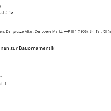
)
ushälfte
, Der grosze Altar. Der obere Markt, AvP III 1 (1906), 34, Taf. XII (
onen zur Bauornamentik
le
nisch