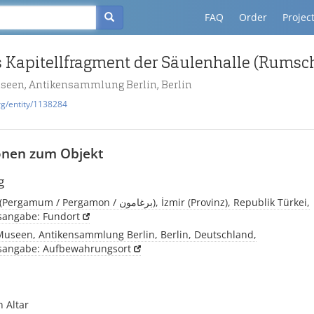
FAQ
Order
Projec
useen, Antikensammlung Berlin, Berlin
rg/entity/1138284
onen zum Objekt
g
Pergamon, (Pergamum / Pergamon / برغامون), İzmir (Provinz), Republik Türkei,
tsangabe: Fundort
 Museen, Antikensammlung Berlin, Berlin, Deutschland,
tsangabe: Aufbewahrungsort
 Altar