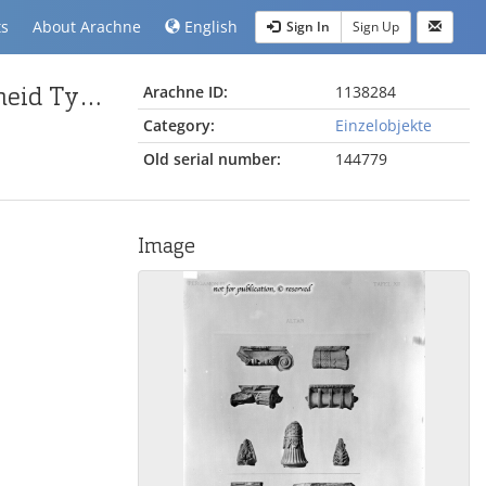
ts
About Arachne
English
Sign In
Sign Up
ionisches Kapitellfragment der Säulenhalle (Rumscheid Typ B)
Arachne ID:
1138284
Category:
Einzelobjekte
Old serial number:
144779
Image