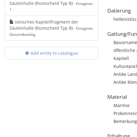
Säulenhalle (Rumscheid Typ B)
- Emagines
1
Datierung
hellenistis
ionisches Kapitellfragment der
Säulenhalle (Rumscheid Typ B)
- Emagines
Gattung/Fun
Gesamtkatalog
Bauorname
öffentliche
Add entity to catalogue
Kapitell
Kulturepoch
Antike Lan
Antike Römi
Material
Marmor
Prokonnesi
Bemerkung:
Erhaltung