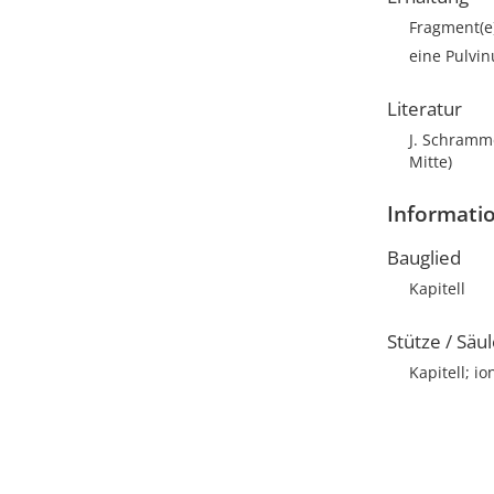
Fragment(e
eine Pulvin
Literatur
J. Schrammen
Mitte)
Informati
Bauglied
Kapitell
Stütze / Säu
Kapitell; io