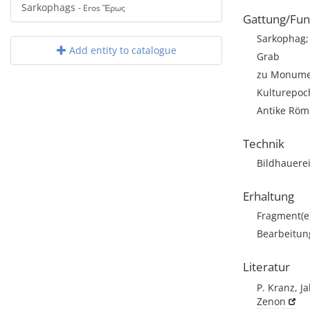
Sarkophags
- Eros Ἔρως
Gattung/Fun
Sarkophag; 
Add entity to catalogue
Grab
zu Monumen
Kulturepoc
Antike Römi
Technik
Bildhauere
Erhaltung
Fragment(e
Bearbeitun
Literatur
P. Kranz, J
Zenon