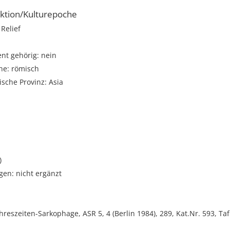
ktion/Kulturepoche
Relief
t gehörig: nein
he: römisch
sche Provinz: Asia
i
)
gen: nicht ergänzt
ahreszeiten-Sarkophage, ASR 5, 4 (Berlin 1984), 289, Kat.Nr. 593, Taf