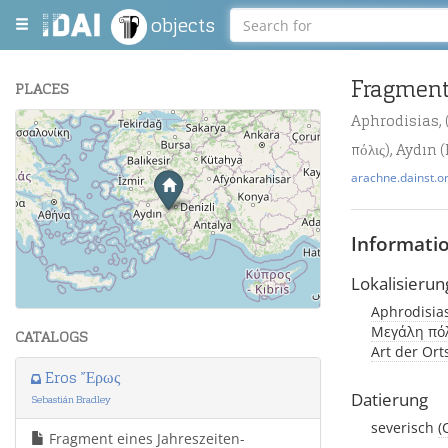
objects
Fragment
PLACES
Aphrodisias, (
+
πόλις), Aydın 
−
arachne.dainst.o
Informati
Lokalisierun
Leaflet
| Maps and Data ©
OpenStreetMap
.
Aphrodisias
Μεγάλη πόλι
CATALOGS
Art der Or
Eros Ἔρως
Datierung
Sebastián Bradley
severisch
(
Fragment eines Jahreszeiten-