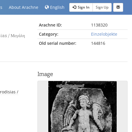
ts
About Arachne
English
Sign In
Sign Up
Arachne ID:
1138320
Category:
Einzelobjekte
sias / Μεγάλη
Old serial number:
144816
Image
rodisias /