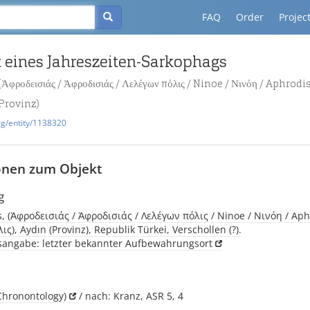
FAQ
Order
Projec
 eines Jahreszeiten-Sarkophags
Ἀφροδεισιάς / Ἀφροδισιάς / Λελέγων πόλις / Ninoe / Νινόη / Aphrodi
(Provinz)
rg/entity/1138320
onen zum Objekt
g
, (Ἀφροδεισιάς / Ἀφροδισιάς / Λελέγων πόλις / Ninoe / Νινόη / Aph
ς), Aydın (Provinz), Republik Türkei, Verschollen (?).
tsangabe: letzter bekannter Aufbewahrungsort
Chronontology)
/ nach: Kranz, ASR 5, 4