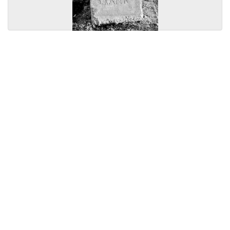
Licensed under
Creative Commons
|
Imprint
|
Privacy
| Report bugs to
idai.objects@dainst.de