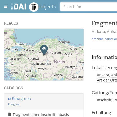
objects
Fragment 
PLACES
Ankara, Ankar
+
arachne.dainst.o
−
Informati
Lokalisierun
Ankara, Ank
Leaflet
| Maps and Data ©
OpenStreetMap
.
Art der Or
CATALOGS
Gattung/Fun
Emagines
Inschrift; R
Emagines
Erhaltung
Fragment einer Inschriftenbasis
-