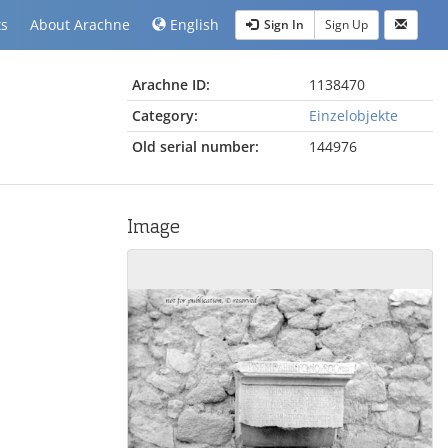
ts
About Arachne
English
Sign In
Sign Up
Arachne ID:
1138470
Category:
Einzelobjekte
Old serial number:
144976
Image