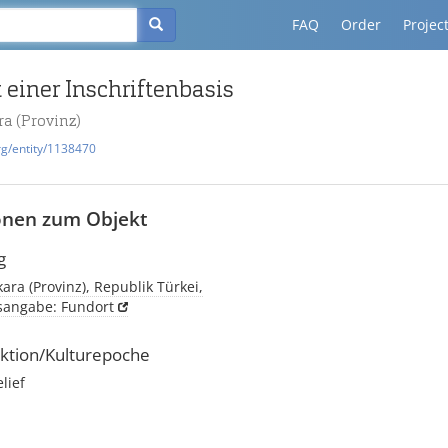
FAQ
Order
Projec
einer Inschriftenbasis
a (Provinz)
rg/entity/1138470
onen zum Objekt
g
ara (Provinz), Republik Türkei,
tsangabe: Fundort
ktion/Kulturepoche
elief