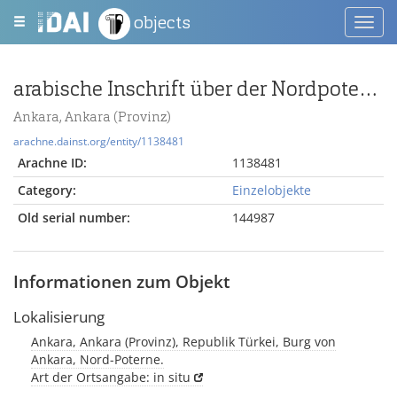
objects
Toggl
navig
arabische Inschrift über der Nordpoterne der Burg von Ankara
Ankara, Ankara (Provinz)
arachne.dainst.org/entity/1138481
Arachne ID:
1138481
Category:
Einzelobjekte
Old serial number:
144987
Informationen zum Objekt
Lokalisierung
Ankara, Ankara (Provinz), Republik Türkei, Burg von
Ankara, Nord-Poterne.
Art der Ortsangabe: in situ