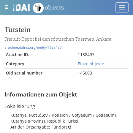
objects
Toggl
navig
Türstein
Freiluft-Depot bei den römischen Thermen, Ankara
arachne.dainst.org/entity/1138497
Arachne ID:
1138497
Category:
Einzelobjekte
Old serial number:
145003
Informationen zum Objekt
Lokalisierung
Kütahya, (Κοτιάιον / Kotiaion / Cotyaeum / Cotiaeum),
Kütahya (Provinz), Republik Türkei,
Art der Ortsangabe: Fundort