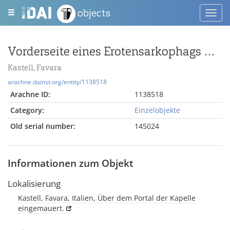
objects
Toggl
navig
Vorderseite eines Erotensarkophags mit der Darstellung eines Wagenrennens
Kastell, Favara
arachne.dainst.org/entity/1138518
Arachne ID:
1138518
Category:
Einzelobjekte
Old serial number:
145024
Informationen zum Objekt
Lokalisierung
Kastell, Favara, Italien, Über dem Portal der Kapelle
eingemauert.