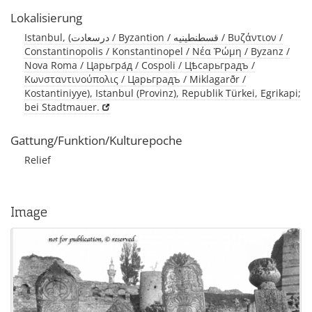
Lokalisierung
Istanbul, (درسعادت / Byzantion / قسطنطينيه / Βυζάντιον /
Constantinopolis / Konstantinopel / Νέα Ῥώμη / Byzanz /
Nova Roma / Царьгра́д / Cospoli / Цѣсарьградъ /
Κωνσταντινούπολις / Царьградъ / Miklagarðr /
Kostantiniyye), Istanbul (Provinz), Republik Türkei, Egrikapi;
bei Stadtmauer.
Gattung/Funktion/Kulturepoche
Relief
Image