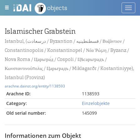
objects
Toggl
navig
Islamischer Grabstein
Istanbul, (درسعادت / Byzantion / قسطنطينيه / Βυζάντιον /
Constantinopolis / Konstantinopel / Νέα Ῥώμη / Byzanz /
Nova Roma / Царьгра́д / Cospoli / Цѣсарьградъ /
Κωνσταντινούπολις / Царьградъ / Miklagarðr / Kostantiniyye),
Istanbul (Provinz)
arachne.dainst.org/entity/1138593
Arachne ID:
1138593
Category:
Einzelobjekte
Old serial number:
145099
Informationen zum Objekt