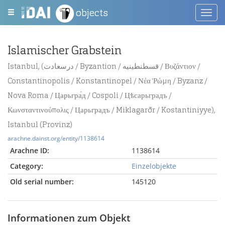
objects
Toggl
navig
Islamischer Grabstein
Istanbul, (درسعادت / Byzantion / قسطنطينيه / Βυζάντιον /
Constantinopolis / Konstantinopel / Νέα Ῥώμη / Byzanz /
Nova Roma / Царьгра́д / Cospoli / Цѣсарьградъ /
Κωνσταντινούπολις / Царьградъ / Miklagarðr / Kostantiniyye),
Istanbul (Provinz)
arachne.dainst.org/entity/1138614
Arachne ID:
1138614
Category:
Einzelobjekte
Old serial number:
145120
Informationen zum Objekt