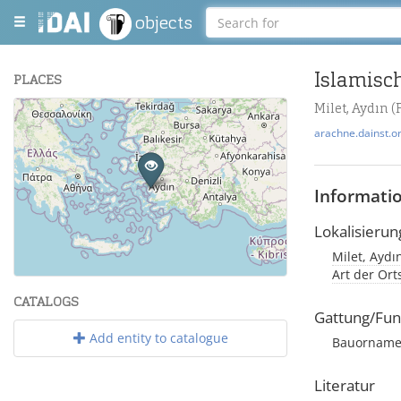
objects
Islamisc
PLACES
Milet, Aydın (
+
arachne.dainst.o
−
Informati
Lokalisierun
Milet, Aydı
Leaflet
| Maps and Data ©
OpenStreetMap
.
Art der Or
CATALOGS
Gattung/Fun
Add entity to catalogue
Bauornamen
Literatur