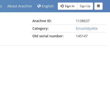
ts
About Arachne
English
Sign In
Sign Up
Arachne ID:
1138637
Category:
Einzelobjekte
Old serial number:
145147