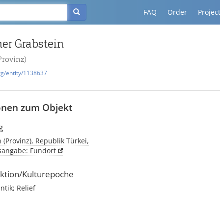
FAQ
Order
Projec
her Grabstein
Provinz)
rg/entity/1138637
onen zum Objekt
g
n (Provinz), Republik Türkei,
tsangabe: Fundort
ktion/Kulturepoche
tik; Relief