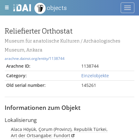
objects
Toggl
navig
Reliefierter Orthostat
Museum für anatolische Kulturen / Archäologisches
Museum, Ankara
arachne.dainst.org/entity/1138744
Arachne ID:
1138744
Category:
Einzelobjekte
Old serial number:
145261
Informationen zum Objekt
Lokalisierung
Alaca Höyük, Çorum (Provinz), Republik Türkei,
Art der Ortsangabe: Fundort