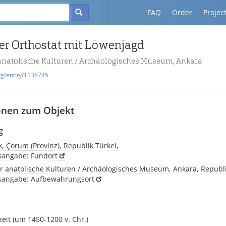
FAQ
Order
Projec
ter Orthostat mit Löwenjagd
natolische Kulturen / Archäologisches Museum, Ankara
rg/entity/1138745
onen zum Objekt
g
, Çorum (Provinz), Republik Türkei,
tsangabe: Fundort
 anatolische Kulturen / Archäologisches Museum, Ankara, Republi
tsangabe: Aufbewahrungsort
eit (um 1450-1200 v. Chr.)