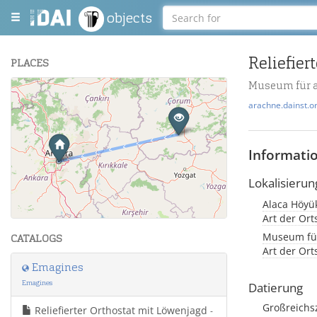
objects
Reliefier
PLACES
Museum für a
+
arachne.dainst.o
−
Informati
Lokalisierun
Alaca Höyük
Leaflet
| Maps and Data ©
OpenStreetMap
.
Art der Or
Museum für
CATALOGS
Art der Or
Emagines
Emagines
Datierung
Großreichsz
Reliefierter Orthostat mit Löwenjagd
-