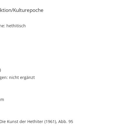
ktion/Kulturepoche
e: hethitisch
)
gen: nicht ergänzt
cm
 Die Kunst der Hethiter (1961), Abb. 95