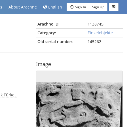
ts
About Arachne
English
Sign In
Sign Up
Arachne ID:
1138745
Category:
Einzelobjekte
Old serial number:
145262
Image
k Türkei,