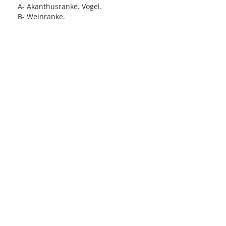
A- Akanthusranke. Vogel.
B- Weinranke.
Licensed under
Creative Commons
|
Imprint
|
Privacy
| Report bugs to
idai.objects@dainst.de