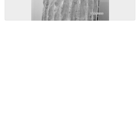
Licensed under
Creative Commons
|
Imprint
|
Privacy
| Report bugs to