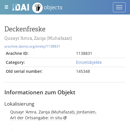
objects
Toggl
navig
Deckenfreske
Qusayr ‘Amra, Zarqa (Muhafazat)
arachne.dainst.org/entity/1138831
Arachne ID:
1138831
Category:
Einzelobjekte
Old serial number:
145348
Informationen zum Objekt
Lokalisierung
Qusayr ‘Amra, Zarqa (Muhafazat), Jordanien,
Art der Ortsangabe: in situ