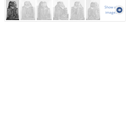
Show all
images
Licensed under
Creative Commons
|
Imprint
|
Privacy
| Report bugs to