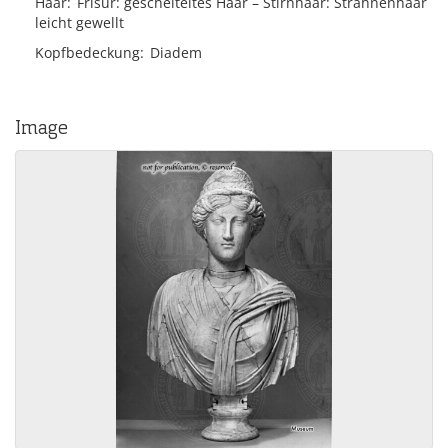
Haar
Frisur
gescheiteltes Haar
Stirnhaar
Strähnenhaar
leicht gewellt
Kopfbedeckung
Diadem
Image