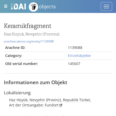
objects
Toggl
navig
Keramikfragment
Haz Hüyük, Nevşehir (Provinz)
arachne.dainst.org/entity/1139088
Arachne ID:
1139088
Category:
Einzelobjekte
Old serial number:
145607
Informationen zum Objekt
Lokalisierung
Haz Hüyük, Nevşehir (Provinz), Republik Türkei,
Art der Ortsangabe: Fundort