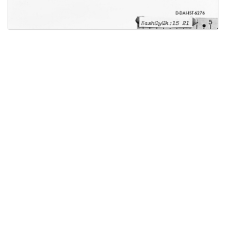
Licensed under
Creative Commons
|
Imprint
|
Privacy
| Report bugs to
idai.objects@dainst.de