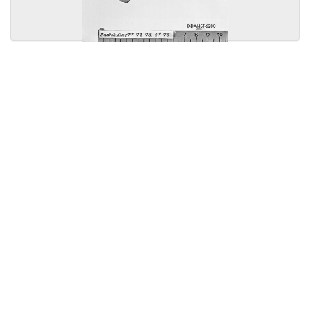
Licensed under
Creative Commons
|
Imprint
|
Privacy
| Report bugs to
idai.objects@dainst.de