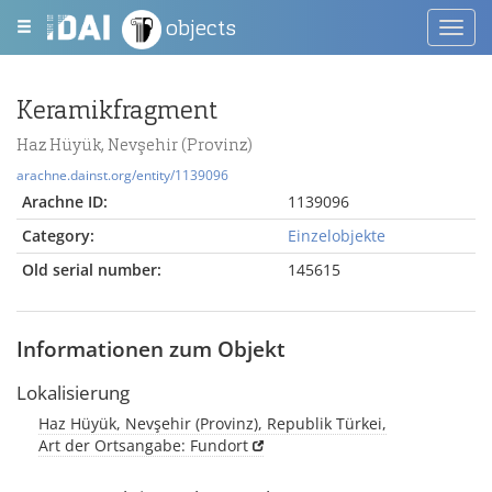
objects
Toggl
navig
Keramikfragment
Haz Hüyük, Nevşehir (Provinz)
arachne.dainst.org/entity/1139096
Arachne ID:
1139096
Category:
Einzelobjekte
Old serial number:
145615
Informationen zum Objekt
Lokalisierung
Haz Hüyük, Nevşehir (Provinz), Republik Türkei,
Art der Ortsangabe: Fundort