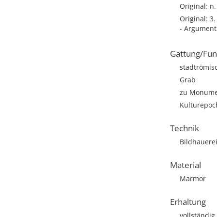
Original: n
Original: 3.
- Argument
Gattung/Fun
stadtrömisc
Grab
zu Monumen
Kulturepoc
Technik
Bildhauere
Material
Marmor
Erhaltung
vollständig