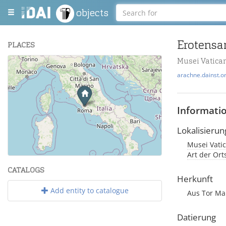
objects
Erotensa
PLACES
Musei Vatican
+
arachne.dainst.o
−
Informati
Lokalisierun
Musei Vatic
Leaflet
| Maps and Data ©
OpenStreetMap
.
Art der Or
CATALOGS
Herkunft
Add entity to catalogue
Aus Tor Ma
Datierung