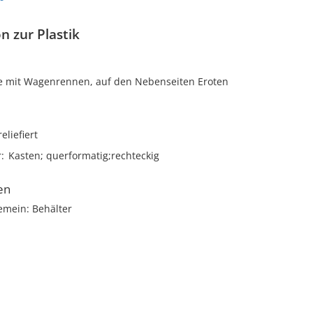
n zur Plastik
e mit Wagenrennen, auf den Nebenseiten Eroten
reliefiert
r
Kasten; querformatig;rechteckig
en
emein: Behälter