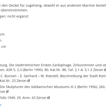
lt den Deckel für zugehörig, obwohl er aus anderem Marmor beste
 übereinstimmen.
gen: nicht ergänzt
 cm
m
4 cm
burg, Die stadtrömischen Eroten-Sarkophage. Zirkusrennen und v
n, ASR 5, 2,3 (Berlin 1995), 80, Kat.Nr. 88, Taf. 2,1-4; 3,1-2
Zenon
– C. Bunsen – E. Gerhard – W. Roestell, Beschreibung der Stadt Rom I
 Kat.Nr. 23
Zenon
 Die Skulpturen des Vatikanischen Museums III 2 (Berlin 1956), 260, 
non
llido 1949, 29, Anm. 63
Zenon
e