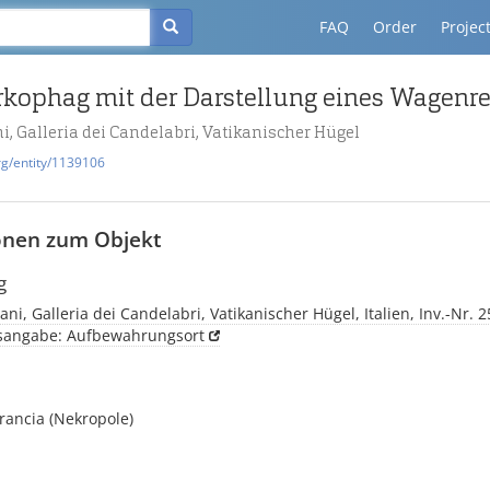
FAQ
Order
Projec
rkophag mit der Darstellung eines Wagenr
i, Galleria dei Candelabri, Vatikanischer Hügel
rg/entity/1139106
onen zum Objekt
g
ani, Galleria dei Candelabri, Vatikanischer Hügel, Italien, Inv.-Nr. 
tsangabe: Aufbewahrungsort
rancia (Nekropole)