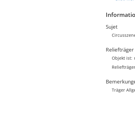
Informatio
Sujet
Circusszen
Reliefträger
Objekt ist
Reliefträge
Bemerkung
Träger Allg