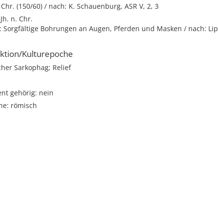
. Chr. (150/60) / nach: K. Schauenburg, ASR V, 2, 3
 Jh. n. Chr.
: Sorgfältige Bohrungen an Augen, Pferden und Masken / nach: Li
ktion/Kulturepoche
her Sarkophag; Relief
t gehörig: nein
he: römisch
i