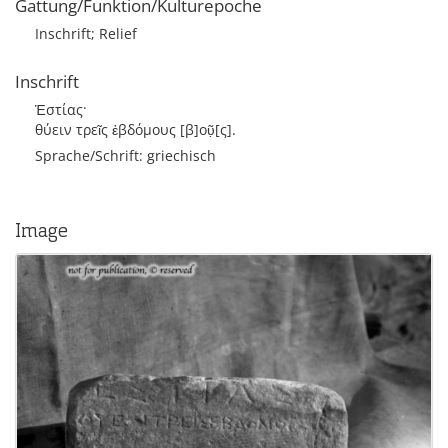
Gattung/Funktion/Kulturepoche
Inschrift; Relief
Inschrift
Ἑστίας·
θύειν τρεῖς ἑβδόμους [β]οῦ̣[ς].
Sprache/Schrift: griechisch
Image