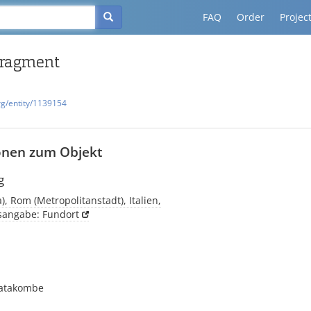
FAQ
Order
Projec
fragment
rg/entity/1139154
onen zum Objekt
g
, Rom (Metropolitanstadt), Italien,
tsangabe: Fundort
Katakombe