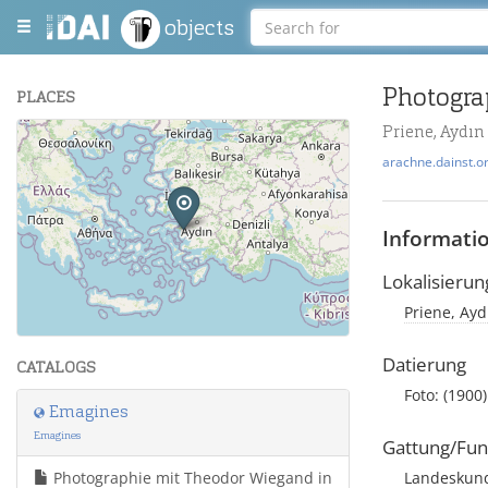
objects
Photogra
PLACES
Priene, Aydın
+
arachne.dainst.o
−
Informati
Lokalisierun
Priene, Ayd
Leaflet
| Maps and Data ©
OpenStreetMap
.
Datierung
CATALOGS
Foto: (1900)
Emagines
Emagines
Gattung/Fun
Photographie mit Theodor Wiegand in
Landeskunde