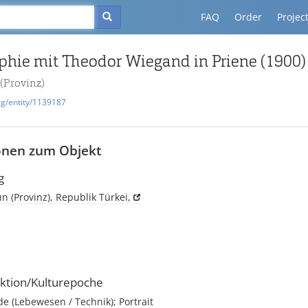
FAQ
Order
Projec
phie mit Theodor Wiegand in Priene (1900)
 (Provinz)
rg/entity/1139187
onen zum Objekt
g
ın (Provinz), Republik Türkei,
ktion/Kulturepoche
 (Lebewesen / Technik); Portrait