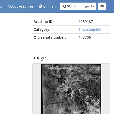
ts
About Arachne
English
Sign In
Sign Up
Arachne ID:
1139187
Category:
Einzelobjekte
Old serial number:
145706
Image