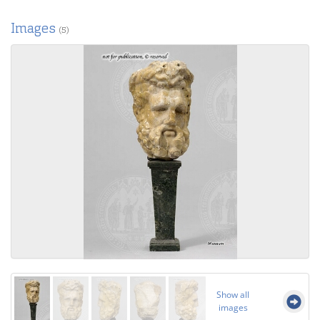
Images
(5)
Show all
images