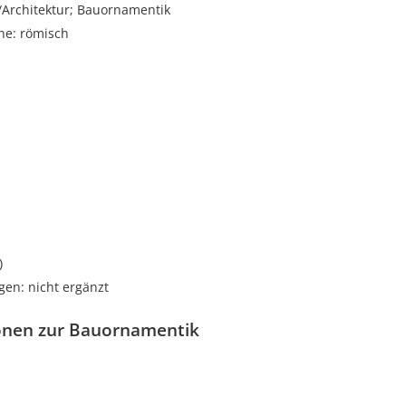
rchitektur; Bauornamentik
he: römisch
i
)
gen: nicht ergänzt
onen zur Bauornamentik