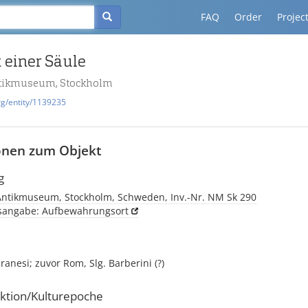
FAQ
Order
Projec
 einer Säule
Antikmuseum, Stockholm
rg/entity/1139235
onen zum Objekt
g
. Antikmuseum, Stockholm, Schweden, Inv.-Nr. NM Sk 290
tsangabe: Aufbewahrungsort
iranesi; zuvor Rom, Slg. Barberini (?)
ktion/Kulturepoche