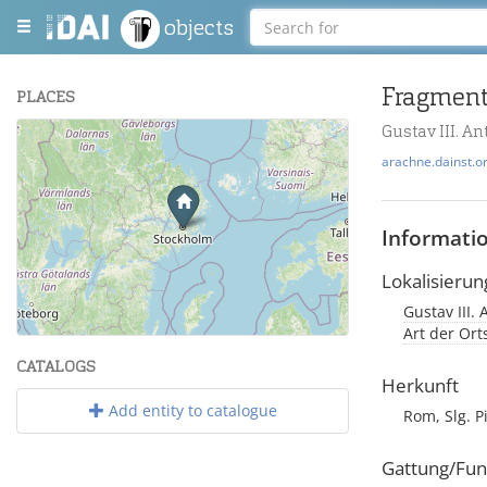
objects
Fragment
PLACES
Gustav III. 
+
arachne.dainst.o
−
Informati
Lokalisierun
Gustav III
Leaflet
| Maps and Data ©
OpenStreetMap
.
Art der Or
CATALOGS
Herkunft
Add entity to catalogue
Rom, Slg. P
Gattung/Fun