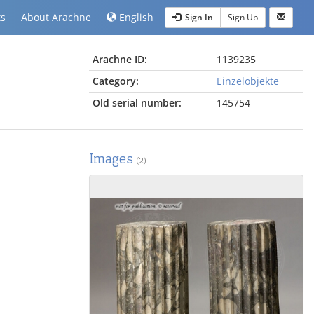
ts
About Arachne
English
Sign In
Sign Up
Arachne ID:
1139235
Category:
Einzelobjekte
Old serial number:
145754
Images
(2)