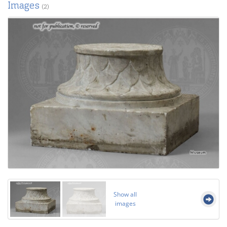
Images
(2)
Show all
images