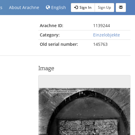
ts
About Arachne
English
Sign In
Sign Up
Arachne ID:
1139244
Category:
Einzelobjekte
Old serial number:
145763
Image