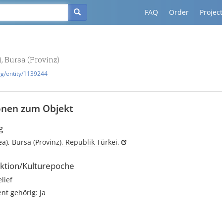
FAQ
Order
Projec
), Bursa (Provinz)
rg/entity/1139244
onen zum Objekt
g
ea), Bursa (Provinz), Republik Türkei,
ktion/Kulturepoche
elief
t gehörig: ja