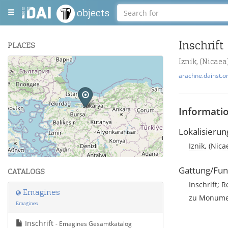
objects
Inschrift
PLACES
Iznik, (Nicaea
+
arachne.dainst.o
−
Informati
Lokalisierun
Iznik, (Nica
Leaflet
| Maps and Data ©
OpenStreetMap
.
Gattung/Fun
CATALOGS
Inschrift; R
Emagines
zu Monumen
Emagines
Inschrift
- Emagines Gesamtkatalog