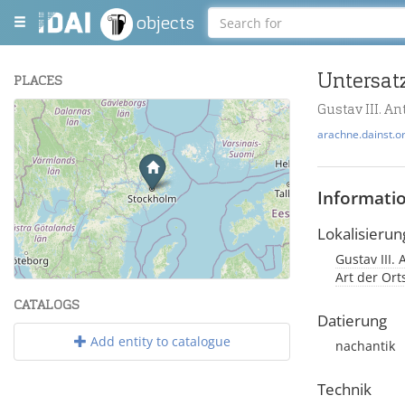
objects
Untersat
PLACES
Gustav III. 
+
arachne.dainst.o
−
Informati
Lokalisierun
Gustav III
Leaflet
| Maps and Data ©
OpenStreetMap
.
Art der Or
CATALOGS
Datierung
Add entity to catalogue
nachantik
Technik