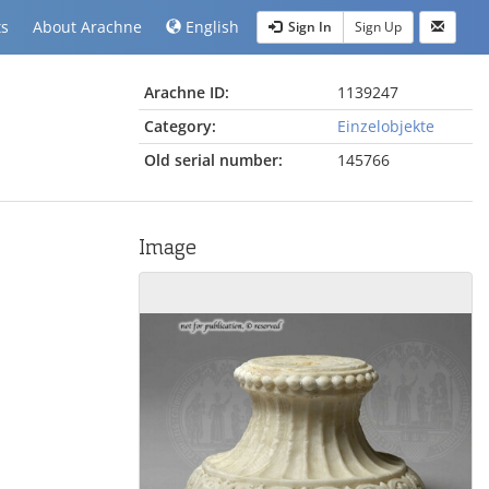
ts
About Arachne
English
Sign In
Sign Up
Arachne ID:
1139247
Category:
Einzelobjekte
Old serial number:
145766
Image