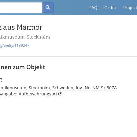
FAQ
Order
Projec
z aus Marmor
Antikmuseum, Stockholm
rg/entity/1139247
onen zum Objekt
g
. Antikmuseum, Stockholm, Schweden, Inv.-Nr. NM Sk 307A
tsangabe: Aufbewahrungsort