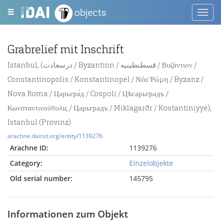
objects
Toggl
navig
Grabrelief mit Inschrift
Istanbul, (درسعادت / Byzantion / قسطنطينيه / Βυζάντιον /
Constantinopolis / Konstantinopel / Νέα Ῥώμη / Byzanz /
Nova Roma / Царьгра́д / Cospoli / Цѣсарьградъ /
Κωνσταντινούπολις / Царьградъ / Miklagarðr / Kostantiniyye),
Istanbul (Provinz)
arachne.dainst.org/entity/1139276
Arachne ID:
1139276
Category:
Einzelobjekte
Old serial number:
145795
Informationen zum Objekt