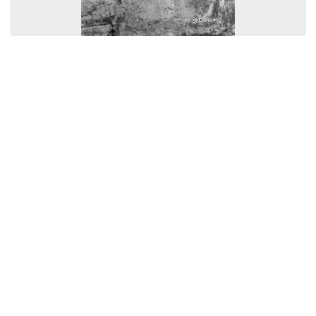
Licensed under
Creative Commons
|
Imprint
|
Privacy
| Report bugs to
idai.objects@dainst.de