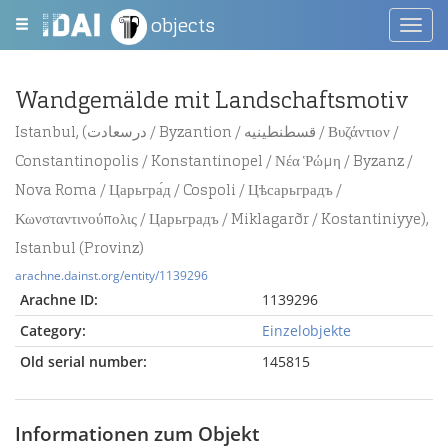
objects
Toggl
navig
Wandgemälde mit Landschaftsmotiv
Istanbul, (درسعادت / Byzantion / قسطنطينيه / Βυζάντιον /
Constantinopolis / Konstantinopel / Νέα Ῥώμη / Byzanz /
Nova Roma / Царьгра́д / Cospoli / Цѣсарьградъ /
Κωνσταντινούπολις / Царьградъ / Miklagarðr / Kostantiniyye),
Istanbul (Provinz)
arachne.dainst.org/entity/1139296
Arachne ID:
1139296
Category:
Einzelobjekte
Old serial number:
145815
Informationen zum Objekt